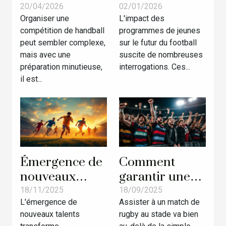
une
de jeunes
20/04/2026
02/01/2026
Organiser une
L'impact des
compétition de
influencent-ils
compétition de handball
programmes de jeunes
handball
l'avenir du
peut sembler complexe,
sur le futur du football
réussie
football ?
mais avec une
suscite de nombreuses
préparation minutieuse,
interrogations. Ces...
il est...
Émergence de
Comment
nouveaux
garantir une
talents dans le
expérience
18/11/2025
18/09/2025
L'émergence de
Assister à un match de
football : quel
inoubliable au
nouveaux talents
rugby au stade va bien
impact sur
stade de rugby