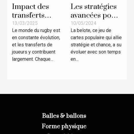
Impact des
Les stratégies
transferts
avancées pour
récents sur les
gagner à la
13/03/2025
10/05/2024
Le monde du rugby est
La belote, ce jeu de
performances
belote en ligne
en constante évolution,
cartes populaire qui allie
des équipes de
et les transferts de
stratégie et chance, a su
rugby
joueurs y contribuent
évoluer avec son temps
largement. Chaque...
en...
Balles & ballons
Forme physique