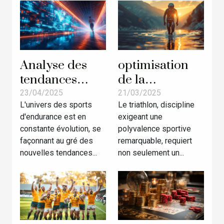
majeure
Analyse des
optimisation
tendances
de la
émergentes
performance
23/04/2025
21/03/2025
L'univers des sports
Le triathlon, discipline
dans les sports
en triathlon
d'endurance est en
exigeant une
d'endurance
découverte des
constante évolution, se
polyvalence sportive
événements à
stratégies
façonnant au gré des
remarquable, requiert
suivre
nutritionnelles
nouvelles tendances...
non seulement un...
et
d'entraînement