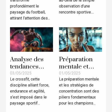
transforme
au-delà de la simple
l'équipe
?
profondément le
observation d’une
nationale ?
paysage du football,
rencontre sportive....
attirant l’attention des...
Analyse des
Préparation
tendances
mentale et
actuelles dans
stratégies de
03/05/2025
01/05/2025
Le crossfit, cette
La préparation mentale
les
concentration
discipline alliant force,
et les stratégies de
compétitions
les techniques
endurance et agilité,
concentration sont des
de crossfit
des champions
s'est imposé dans le
piliers fondamentaux
évolution et
avant une
paysage sportif...
pour les champions...
futur du sport
compétition