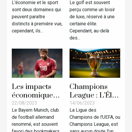
L'économie et le sport
Le golf est souvent
d'un espace
exploration
sont deux domaines qui
perçu comme un loisir
tennis dans les
approfondie à
peuvent paraître
de luxe, réservé à une
magasins de
travers le Golf
distincts à première vue,
certaine élite.
sport
de Paris
cependant, ils...
Cependant, au-delà
des...
Les impacts
Champions
économiques
League : L’Élite
de la position
Européenne
22/08/2023
14/06/2023
Le Bayern Munich, club
La Ligue des
du Bayern
du Football
de football allemand
Champions de l'UEFA, ou
comme favori
renommé, est souvent
Champions League, est
des
favori des bookmakers
sans aucun doute l'un