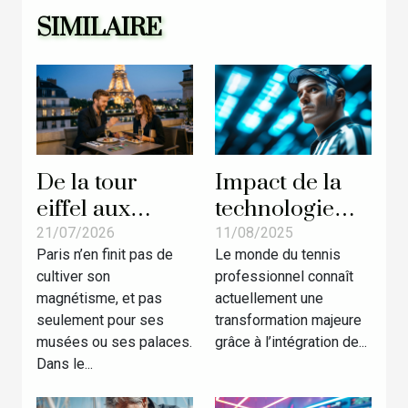
SIMILAIRE
De la tour
Impact de la
eiffel aux
technologie
jackpots :
sur les revenus
21/07/2026
11/08/2025
Paris n’en finit pas de
Le monde du tennis
pourquoi Paris
des arbitres de
cultiver son
professionnel connaît
fait rêver les
tennis
magnétisme, et pas
actuellement une
amateurs de
seulement pour ses
transformation majeure
casino
musées ou ses palaces.
grâce à l’intégration de...
Dans le...