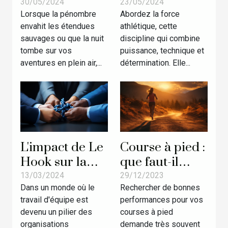
lampe torche
en force
30/05/2024
23/05/2024
Lorsque la pénombre
Abordez la force
adaptée à vos
athlétique
envahit les étendues
athlétique, cette
besoins en
sauvages ou que la nuit
discipline qui combine
activités
tombe sur vos
puissance, technique et
extérieures
aventures en plein air,...
détermination. Elle...
L'impact de Le
Course à pied :
Hook sur la
que faut-il
cohésion
faire pour
13/03/2024
29/12/2023
Dans un monde où le
Rechercher de bonnes
d'équipe : Une
avoir une
travail d'équipe est
performances pour vos
activité
bonne
devenu un pilier des
courses à pied
sportive pour
performance ?
organisations
demande très souvent