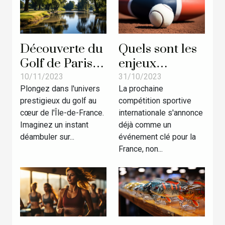
Découverte du
Quels sont les
Golf de Paris à
enjeux
Saint-Cloud :
économiques
10/11/2023
31/10/2023
Plongez dans l'univers
La prochaine
Un parcours
pour la France
prestigieux du golf au
compétition sportive
d'exception
lors de la
cœur de l'Île-de-France.
internationale s'annonce
dans un cadre
prochaine
Imaginez un instant
déjà comme un
historique
compétition
déambuler sur...
événement clé pour la
sportive?
France, non...