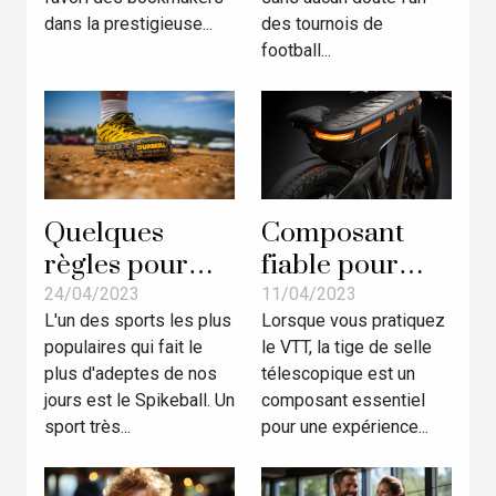
bookmakers en
dans la prestigieuse...
des tournois de
Ligue des
football...
Champions
Quelques
Composant
règles pour
fiable pour
bien jouer au
votre vélo :
24/04/2023
11/04/2023
L'un des sports les plus
Lorsque vous pratiquez
Spikeball
comment
populaires qui fait le
le VTT, la tige de selle
choisir une
plus d'adeptes de nos
télescopique est un
tige de selle
jours est le Spikeball. Un
composant essentiel
télescopique
sport très...
pour une expérience...
par excellence
?