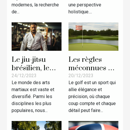
renforcer les
modernes, la recherche
une perspective
liens
de...
holistique....
Le jiu-jitsu
Les règles
brésilien, le
méconnues du
MMA et la
golf :
24/12/2023
20/12/2023
Le monde des arts
Le golf est un sport qui
Grappling:
Apprendre
martiaux est vaste et
allie élégance et
comprendre
pour éviter les
diversifié. Parmi les
précision, où chaque
les différences
pénalités
disciplines les plus
coup compte et chaque
inattendues
populaires, nous...
détail peut faire...