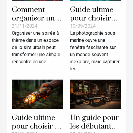
Comment
Guide ultime
organiser une
pour choisir
soirée à thème
votre caméra
21/11/2024
10/09/2024
Organiser une soirée à
La photographie sous-
réussie dans
de plongée en
thème dans un espace
marine ouvre une
un espace de
2024
de loisirs urbain peut
fenêtre fascinante sur
loisirs urbain
transformer une simple
un monde souvent
rencontre en une...
inexploré, mais capturer
les...
Guide ultime
Un guide pour
pour choisir la
les débutants