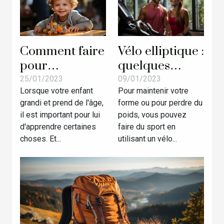
Comment faire
Vélo elliptique :
pour
quelques
développer la
critères pour
25/01/2023
09/01/2023
Lorsque votre enfant
Pour maintenir votre
motricité chez
bien choisir
grandi et prend de l'âge,
forme ou pour perdre du
les enfants ?
il est important pour lui
poids, vous pouvez
d'apprendre certaines
faire du sport en
choses. Et...
utilisant un vélo...