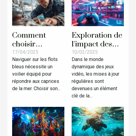
Comment
Exploration de
choisir
l'impact des
l’équipement
mises à jour
17/04/2025
10/02/2025
Naviguer sur les flots
Dans le monde
d’accastillage
régulières sur
bleus nécessite un
dynamique des jeux
idéal pour
la popularité
voilier équipé pour
vidéo, les mises à jour
votre voilier
des jeux vidéo
répondre aux caprices
régulières sont
de la mer. Choisir son...
devenues un élément
clé de la...