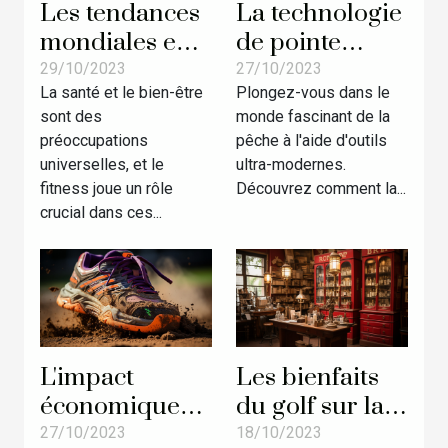
Les tendances
La technologie
mondiales en
de pointe
matière de
derrière la
29/10/2023
27/10/2023
La santé et le bien-être
Plongez-vous dans le
fitness et ce
fabrication de
sont des
monde fascinant de la
que cela
leurres
préoccupations
pêche à l'aide d'outils
signifie pour
universelles, et le
ultra-modernes.
votre santé
fitness joue un rôle
Découvrez comment la...
crucial dans ces...
L'impact
Les bienfaits
économique
du golf sur la
de l'intégration
santé : une
27/10/2023
18/10/2023