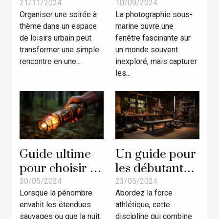
soirée à thème
votre caméra
21/11/2024
10/09/2024
Organiser une soirée à
La photographie sous-
réussie dans
de plongée en
thème dans un espace
marine ouvre une
un espace de
2024
de loisirs urbain peut
fenêtre fascinante sur
loisirs urbain
transformer une simple
un monde souvent
rencontre en une...
inexploré, mais capturer
les...
Guide ultime
Un guide pour
pour choisir la
les débutants
lampe torche
en force
30/05/2024
23/05/2024
Lorsque la pénombre
Abordez la force
adaptée à vos
athlétique
envahit les étendues
athlétique, cette
besoins en
sauvages ou que la nuit
discipline qui combine