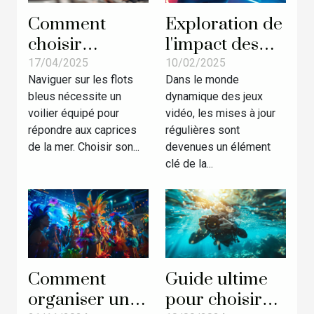
Comment
Exploration de
choisir
l'impact des
l’équipement
mises à jour
17/04/2025
10/02/2025
Naviguer sur les flots
Dans le monde
d’accastillage
régulières sur
bleus nécessite un
dynamique des jeux
idéal pour
la popularité
voilier équipé pour
vidéo, les mises à jour
votre voilier
des jeux vidéo
répondre aux caprices
régulières sont
de la mer. Choisir son...
devenues un élément
clé de la...
Comment
Guide ultime
organiser une
pour choisir