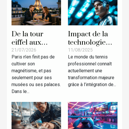
De la tour
Impact de la
eiffel aux
technologie
jackpots :
sur les revenus
21/07/2026
11/08/2025
Paris n’en finit pas de
Le monde du tennis
pourquoi Paris
des arbitres de
cultiver son
professionnel connaît
fait rêver les
tennis
magnétisme, et pas
actuellement une
amateurs de
seulement pour ses
transformation majeure
casino
musées ou ses palaces.
grâce à l’intégration de...
Dans le...