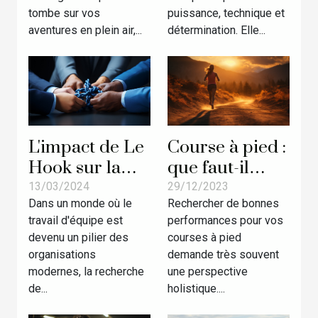
activités
tombe sur vos
puissance, technique et
extérieures
aventures en plein air,...
détermination. Elle...
L'impact de Le
Course à pied :
Hook sur la
que faut-il
cohésion
faire pour
13/03/2024
29/12/2023
Dans un monde où le
Rechercher de bonnes
d'équipe : Une
avoir une
travail d'équipe est
performances pour vos
activité
bonne
devenu un pilier des
courses à pied
sportive pour
performance ?
organisations
demande très souvent
renforcer les
modernes, la recherche
une perspective
liens
de...
holistique....