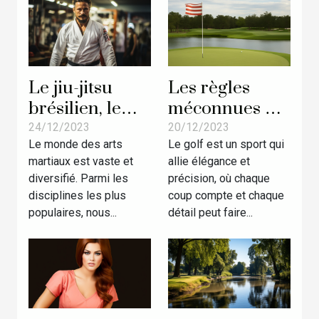
Le jiu-jitsu
Les règles
brésilien, le
méconnues du
MMA et la
golf :
24/12/2023
20/12/2023
Le monde des arts
Le golf est un sport qui
Grappling:
Apprendre
martiaux est vaste et
allie élégance et
comprendre
pour éviter les
diversifié. Parmi les
précision, où chaque
les différences
pénalités
disciplines les plus
coup compte et chaque
inattendues
populaires, nous...
détail peut faire...