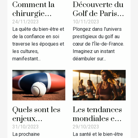
Comment la
Découverte du
chirurgie
Golf de Paris à
esthétique
Saint-Cloud :
24/11/2023
10/11/2023
La quête du bien-être et
Plongez dans l'univers
peut améliorer
Un parcours
de la confiance en soi
prestigieux du golf au
la qualité de
d'exception
traverse les époques et
cœur de l'Île-de-France.
vie des
dans un cadre
les cultures,
Imaginez un instant
patients
historique
manifestant...
déambuler sur...
Quels sont les
Les tendances
enjeux
mondiales en
économiques
matière de
31/10/2023
29/10/2023
La prochaine
La santé et le bien-être
pour la France
fitness et ce