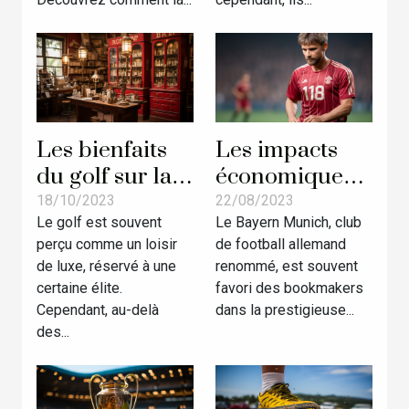
Les bienfaits
Les impacts
du golf sur la
économiques
santé : une
de la position
18/10/2023
22/08/2023
Le golf est souvent
Le Bayern Munich, club
exploration
du Bayern
perçu comme un loisir
de football allemand
approfondie à
comme favori
de luxe, réservé à une
renommé, est souvent
travers le Golf
des
certaine élite.
favori des bookmakers
de Paris
bookmakers en
Cependant, au-delà
dans la prestigieuse...
Ligue des
des...
Champions