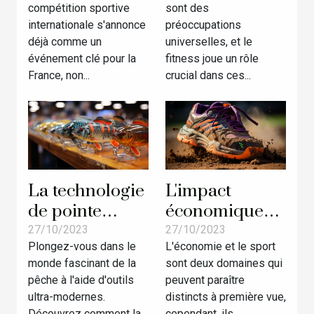
compétition sportive
sont des
lors de la
que cela
internationale s'annonce
préoccupations
prochaine
signifie pour
déjà comme un
universelles, et le
compétition
votre santé
événement clé pour la
fitness joue un rôle
sportive?
France, non...
crucial dans ces...
La technologie
L'impact
de pointe
économique
derrière la
de l'intégration
27/10/2023
27/10/2023
Plongez-vous dans le
L'économie et le sport
fabrication de
d'un espace
monde fascinant de la
sont deux domaines qui
leurres
tennis dans les
pêche à l'aide d'outils
peuvent paraître
magasins de
ultra-modernes.
distincts à première vue,
sport
Découvrez comment la...
cependant, ils...