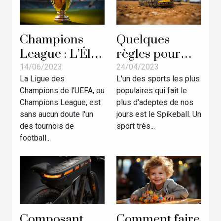
Champions
Quelques
League : L’Élite
règles pour
Européenne
bien jouer au
14/06/2023
24/04/2023
La Ligue des
L'un des sports les plus
du Football
Spikeball
Champions de l'UEFA, ou
populaires qui fait le
Champions League, est
plus d'adeptes de nos
sans aucun doute l'un
jours est le Spikeball. Un
des tournois de
sport très...
football...
Composant
Comment faire