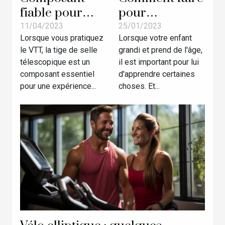
fiable pour
pour
votre vélo :
développer la
11/04/2023
25/01/2023
Lorsque vous pratiquez
Lorsque votre enfant
comment
motricité chez
le VTT, la tige de selle
grandi et prend de l'âge,
choisir une
les enfants ?
télescopique est un
il est important pour lui
tige de selle
composant essentiel
d'apprendre certaines
télescopique
pour une expérience...
choses. Et...
par excellence
?