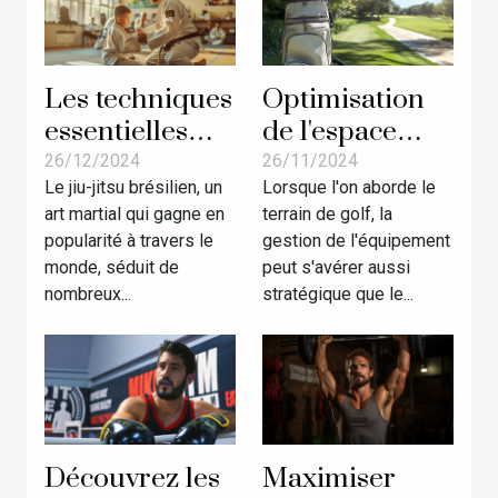
Les techniques
Optimisation
essentielles
de l'espace
pour
dans votre sac
26/12/2024
26/11/2024
Le jiu-jitsu brésilien, un
Lorsque l'on aborde le
débutants en
de golf :
art martial qui gagne en
terrain de golf, la
jiu-jitsu
conseils et
popularité à travers le
gestion de l'équipement
brésilien
astuces
monde, séduit de
peut s'avérer aussi
nombreux...
stratégique que le...
Découvrez les
Maximiser