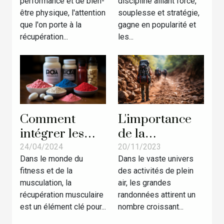
performance et de bien-
discipline alliant force,
récupération
techniques et
être physique, l'attention
souplesse et stratégie,
musculaire
exercices
que l'on porte à la
gagne en popularité et
après
récupération...
les...
l'entraînement
L'importance
Comment
de la
intégrer les
préparation
BCAA dans un
20/11/2023
24/04/2024
Dans le vaste univers
Dans le monde du
physique pour
régime
des activités de plein
fitness et de la
les grandes
alimentaire
air, les grandes
musculation, la
randonnées
pour
randonnées attirent un
récupération musculaire
maximiser la
nombre croissant...
est un élément clé pour...
récupération