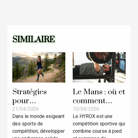
SIMILAIRE
Stratégies
Le Mans : où et
pour
comment
augmenter
s’entraîner au
21/04/2026
10/04/2026
Dans le monde exigeant
Le HYROX est une
l'endurance en
prochain
des sports de
compétition sportive qui
sports de
HYROX ?
compétition, développer
combine course à pied
compétition