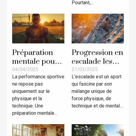
Pourtant,...
Préparation
Progression en
mentale pour
escalade les
la compétition
techniques
04/04/2025
21/03/2025
La performance sportive
L'escalade est un sport
techniques
d'entraînement
ne repose pas
qui fascine par son
inédites pour
pour
uniquement sur le
mélange unique de
améliorer la
grimpeurs
physique et la
force physique, de
performance
intermédiaires
technique. Une
technique et de mental....
sportive
préparation mentale...