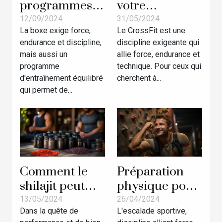
programmes
votre
sportifs les
performance
12/09/2024
31/05/2024
La boxe exige force,
Le CrossFit est une
plus complets
en CrossFit :
endurance et discipline,
discipline exigeante qui
d’un champion
Techniques et
mais aussi un
allie force, endurance et
de boxe !
stratégies
programme
technique. Pour ceux qui
d'entraînement
d'entraînement équilibré
cherchent à...
avancées
qui permet de...
Comment le
Préparation
shilajit peut
physique pour
améliorer
compétiteurs
13/05/2024
26/04/2024
Dans la quête de
L'escalade sportive,
votre
d'escalade :