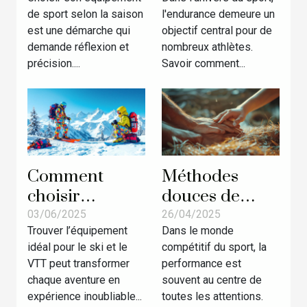
sport selon la
l'endurance
de sport selon la saison
l'endurance demeure un
saison ?
des sportifs
est une démarche qui
objectif central pour de
demande réflexion et
nombreux athlètes.
précision....
Savoir comment...
Comment
Méthodes
choisir
douces de
l'équipement
récupération
03/06/2025
26/04/2025
Trouver l’équipement
Dans le monde
parfait pour le
post-sport
idéal pour le ski et le
compétitif du sport, la
ski et le VTT
pour athlètes
VTT peut transformer
performance est
les techniques
chaque aventure en
souvent au centre de
oubliées
expérience inoubliable...
toutes les attentions.