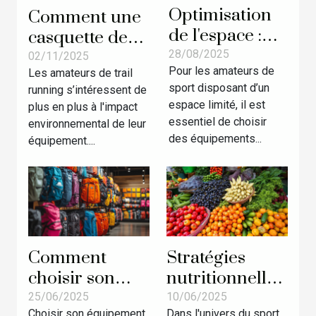
Optimisation
Comment une
de l'espace :
casquette de
accessoires
28/08/2025
trail fabriquée
02/11/2025
Pour les amateurs de
sportifs
Les amateurs de trail
localement
sport disposant d’un
running s’intéressent de
compacts et
favorise-t-elle
espace limité, il est
plus en plus à l'impact
fonctionnels
le
essentiel de choisir
environnemental de leur
développement
des équipements...
équipement....
durable ?
Comment
Stratégies
choisir son
nutritionnelles
équipement de
pour booster
25/06/2025
10/06/2025
Choisir son équipement
Dans l'univers du sport,