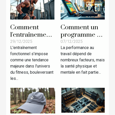
Comment
Comment un
l'entraînement
programme de
fonctionnel
course
29/12/2025
07/12/2025
L'entraînement
La performance au
révolutionne
personnalisé
fonctionnel s'impose
travail dépend de
les
améliore-t-il la
comme une tendance
nombreux facteurs, mais
compétitions
productivité en
majeure dans l'univers
la santé physique et
de fitness ?
entreprise ?
du fitness, bouleversant
mentale en fait partie...
les...