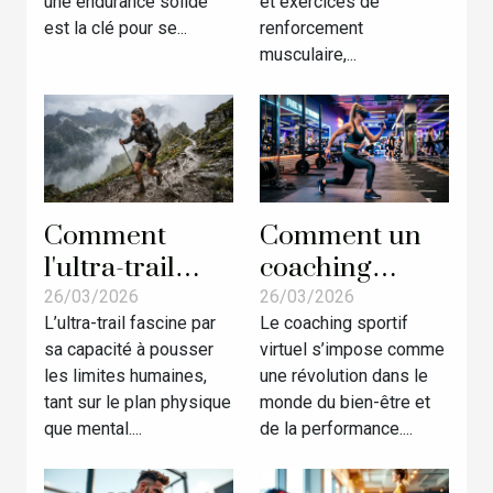
une endurance solide
et exercices de
est la clé pour se...
renforcement
musculaire,...
Comment
Comment un
l'ultra-trail
coaching
forge la
sportif virtuel
26/03/2026
26/03/2026
L’ultra-trail fascine par
Le coaching sportif
résilience chez
peut
sa capacité à pousser
virtuel s’impose comme
les athlètes ?
transformer
les limites humaines,
une révolution dans le
votre routine
tant sur le plan physique
monde du bien-être et
d'entraînement
que mental....
de la performance....
?