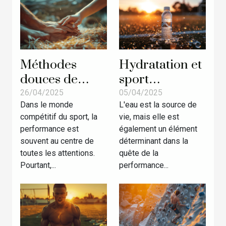
Méthodes
Hydratation et
douces de
sport
récupération
comprendre le
26/04/2025
05/04/2025
Dans le monde
L'eau est la source de
post-sport
rôle de l'eau
compétitif du sport, la
vie, mais elle est
pour athlètes
dans la
performance est
également un élément
les techniques
performance
souvent au centre de
déterminant dans la
oubliées
physique et
toutes les attentions.
quête de la
l'endurance
Pourtant,...
performance...