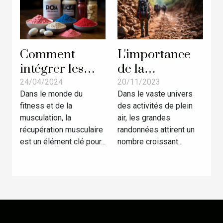
L'importance
Comment
de la
intégrer les
préparation
BCAA dans un
20/11/2023
24/04/2024
Dans le vaste univers
Dans le monde du
physique pour
régime
des activités de plein
fitness et de la
les grandes
alimentaire
air, les grandes
musculation, la
randonnées
pour
randonnées attirent un
récupération musculaire
maximiser la
nombre croissant...
est un élément clé pour...
récupération
musculaire
après
l'entraînement