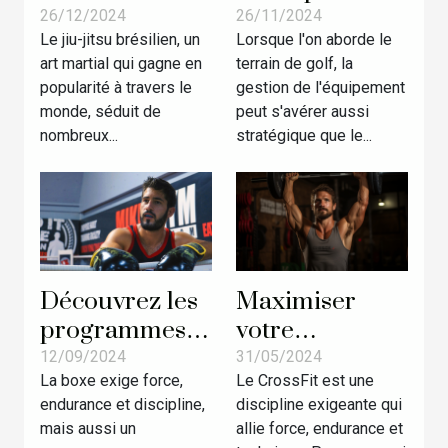
pour
dans votre sac
26/12/2024
26/11/2024
Le jiu-jitsu brésilien, un
Lorsque l'on aborde le
débutants en
de golf :
art martial qui gagne en
terrain de golf, la
jiu-jitsu
conseils et
popularité à travers le
gestion de l'équipement
brésilien
astuces
monde, séduit de
peut s'avérer aussi
nombreux...
stratégique que le...
Découvrez les
Maximiser
programmes
votre
sportifs les
performance
12/09/2024
31/05/2024
La boxe exige force,
Le CrossFit est une
plus complets
en CrossFit :
endurance et discipline,
discipline exigeante qui
d’un champion
Techniques et
mais aussi un
allie force, endurance et
de boxe !
stratégies