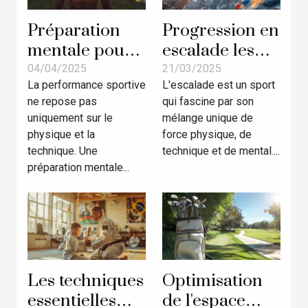
Préparation
Progression en
mentale pour
escalade les
la compétition
techniques
04/04/2025
21/03/2025
La performance sportive
L'escalade est un sport
techniques
d'entraînement
ne repose pas
qui fascine par son
inédites pour
pour
uniquement sur le
mélange unique de
améliorer la
grimpeurs
physique et la
force physique, de
performance
intermédiaires
technique. Une
technique et de mental....
sportive
préparation mentale...
Les techniques
Optimisation
essentielles
de l'espace