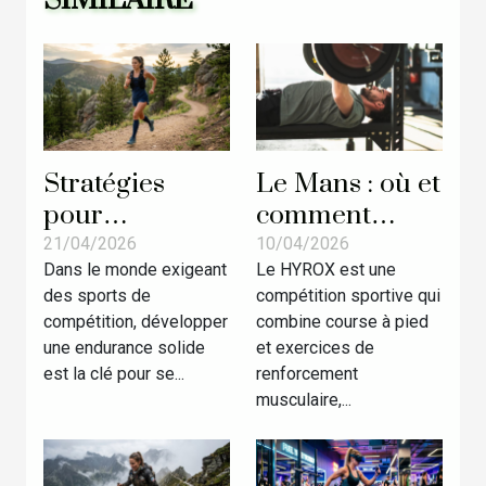
SIMILAIRE
Stratégies
Le Mans : où et
pour
comment
augmenter
s’entraîner au
21/04/2026
10/04/2026
Dans le monde exigeant
Le HYROX est une
l'endurance en
prochain
des sports de
compétition sportive qui
sports de
HYROX ?
compétition, développer
combine course à pied
compétition
une endurance solide
et exercices de
est la clé pour se...
renforcement
musculaire,...