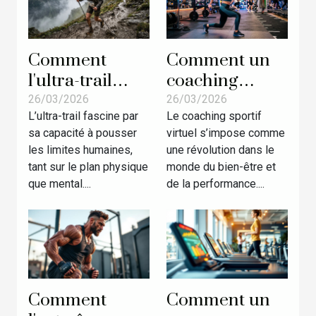
Comment
Comment un
l'ultra-trail
coaching
forge la
sportif virtuel
26/03/2026
26/03/2026
L’ultra-trail fascine par
Le coaching sportif
résilience chez
peut
sa capacité à pousser
virtuel s’impose comme
les athlètes ?
transformer
les limites humaines,
une révolution dans le
votre routine
tant sur le plan physique
monde du bien-être et
d'entraînement
que mental....
de la performance....
?
Comment
Comment un