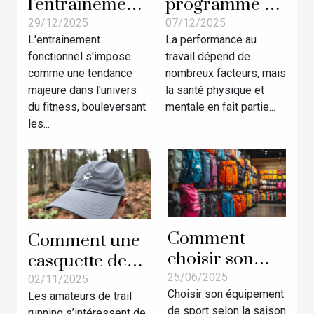
l'entraînement
programme de
fonctionnel
course
29/12/2025
07/12/2025
L'entraînement
La performance au
révolutionne
personnalisé
fonctionnel s'impose
travail dépend de
les
améliore-t-il la
comme une tendance
nombreux facteurs, mais
compétitions
productivité en
majeure dans l'univers
la santé physique et
de fitness ?
entreprise ?
du fitness, bouleversant
mentale en fait partie...
les...
Comment
Comment une
choisir son
casquette de
équipement
25/06/2025
trail fabriquée
02/11/2025
Choisir son équipement
de sport selon
Les amateurs de trail
localement
de sport selon la saison
running s’intéressent de