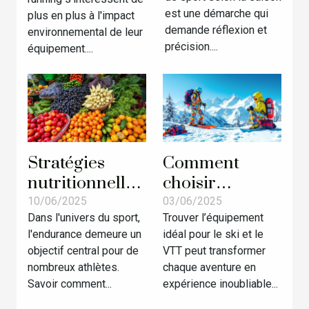
la saison ?
favorise-t-elle
est une démarche qui
plus en plus à l'impact
le
demande réflexion et
environnemental de leur
développement
précision....
équipement....
durable ?
Stratégies
Comment
nutritionnelles
choisir
pour booster
l'équipement
10/06/2025
03/06/2025
Dans l'univers du sport,
Trouver l’équipement
l'endurance
parfait pour le
l'endurance demeure un
idéal pour le ski et le
des sportifs
ski et le VTT
objectif central pour de
VTT peut transformer
nombreux athlètes.
chaque aventure en
Savoir comment...
expérience inoubliable...