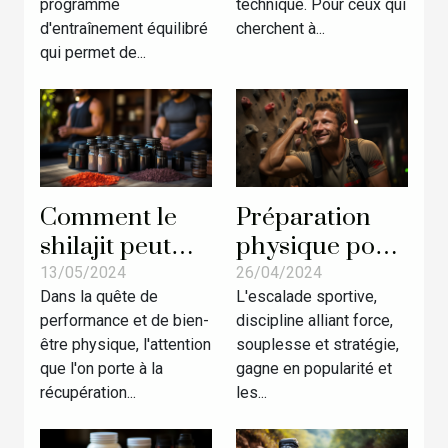
programme
technique. Pour ceux qui
d'entraînement
d'entraînement équilibré
cherchent à...
avancées
qui permet de...
Comment le
Préparation
shilajit peut
physique pour
améliorer
compétiteurs
13/05/2024
26/04/2024
Dans la quête de
L'escalade sportive,
votre
d'escalade :
performance et de bien-
discipline alliant force,
récupération
techniques et
être physique, l'attention
souplesse et stratégie,
musculaire
exercices
que l'on porte à la
gagne en popularité et
après
récupération...
les...
l'entraînement