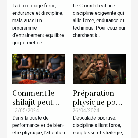
La boxe exige force,
Le CrossFit est une
plus complets
en CrossFit :
endurance et discipline,
discipline exigeante qui
d’un champion
Techniques et
mais aussi un
allie force, endurance et
de boxe !
stratégies
programme
technique. Pour ceux qui
d'entraînement
d'entraînement équilibré
cherchent à...
avancées
qui permet de...
Comment le
Préparation
shilajit peut
physique pour
améliorer
compétiteurs
13/05/2024
26/04/2024
Dans la quête de
L'escalade sportive,
votre
d'escalade :
performance et de bien-
discipline alliant force,
récupération
techniques et
être physique, l'attention
souplesse et stratégie,