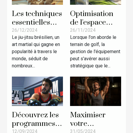
Les techniques
Optimisation
essentielles
de l'espace
pour
dans votre sac
26/12/2024
26/11/2024
Le jiu-jitsu brésilien, un
Lorsque l'on aborde le
débutants en
de golf :
art martial qui gagne en
terrain de golf, la
jiu-jitsu
conseils et
popularité à travers le
gestion de l'équipement
brésilien
astuces
monde, séduit de
peut s'avérer aussi
nombreux...
stratégique que le...
Découvrez les
Maximiser
programmes
votre
sportifs les
performance
12/09/2024
31/05/2024