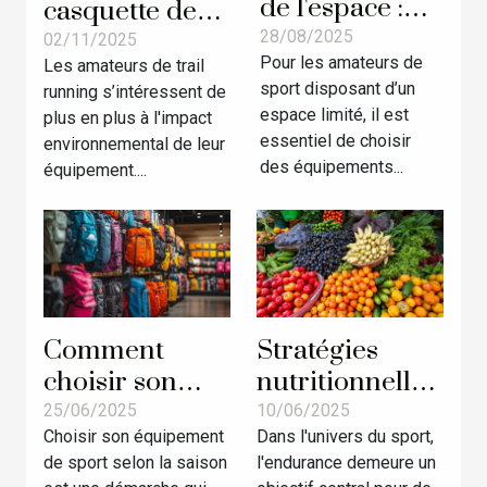
de l'espace :
casquette de
accessoires
28/08/2025
trail fabriquée
02/11/2025
Pour les amateurs de
sportifs
Les amateurs de trail
localement
sport disposant d’un
running s’intéressent de
compacts et
favorise-t-elle
espace limité, il est
plus en plus à l'impact
fonctionnels
le
essentiel de choisir
environnemental de leur
développement
des équipements...
équipement....
durable ?
Comment
Stratégies
choisir son
nutritionnelles
équipement de
pour booster
25/06/2025
10/06/2025
Choisir son équipement
Dans l'univers du sport,
sport selon la
l'endurance
de sport selon la saison
l'endurance demeure un
saison ?
des sportifs