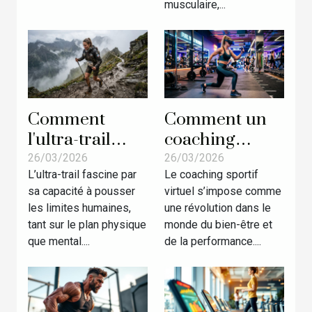
musculaire,...
Comment
Comment un
l'ultra-trail
coaching
forge la
sportif virtuel
26/03/2026
26/03/2026
L’ultra-trail fascine par
Le coaching sportif
résilience chez
peut
sa capacité à pousser
virtuel s’impose comme
les athlètes ?
transformer
les limites humaines,
une révolution dans le
votre routine
tant sur le plan physique
monde du bien-être et
d'entraînement
que mental....
de la performance....
?