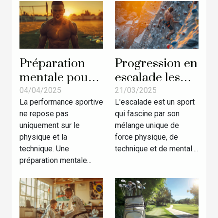
Préparation
Progression en
mentale pour
escalade les
la compétition
techniques
04/04/2025
21/03/2025
La performance sportive
L'escalade est un sport
techniques
d'entraînement
ne repose pas
qui fascine par son
inédites pour
pour
uniquement sur le
mélange unique de
améliorer la
grimpeurs
physique et la
force physique, de
performance
intermédiaires
technique. Une
technique et de mental....
sportive
préparation mentale...