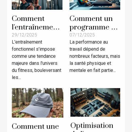
Comment
Comment un
l'entraînement
programme de
fonctionnel
course
29/12/2025
07/12/2025
L'entraînement
La performance au
révolutionne
personnalisé
fonctionnel s'impose
travail dépend de
les
améliore-t-il la
comme une tendance
nombreux facteurs, mais
compétitions
productivité en
majeure dans l'univers
la santé physique et
de fitness ?
entreprise ?
du fitness, bouleversant
mentale en fait partie...
les...
Optimisation
Comment une