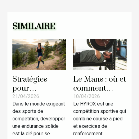
SIMILAIRE
Stratégies
Le Mans : où et
pour
comment
augmenter
s’entraîner au
21/04/2026
10/04/2026
Dans le monde exigeant
Le HYROX est une
l'endurance en
prochain
des sports de
compétition sportive qui
sports de
HYROX ?
compétition, développer
combine course à pied
compétition
une endurance solide
et exercices de
est la clé pour se...
renforcement