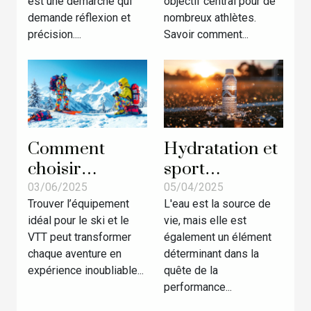
est une démarche qui
objectif central pour de
demande réflexion et
nombreux athlètes.
précision....
Savoir comment...
Comment
Hydratation et
choisir
sport
l'équipement
comprendre le
03/06/2025
05/04/2025
Trouver l’équipement
L'eau est la source de
parfait pour le
rôle de l'eau
idéal pour le ski et le
vie, mais elle est
ski et le VTT
dans la
VTT peut transformer
également un élément
performance
chaque aventure en
déterminant dans la
physique et
expérience inoubliable...
quête de la
l'endurance
performance...