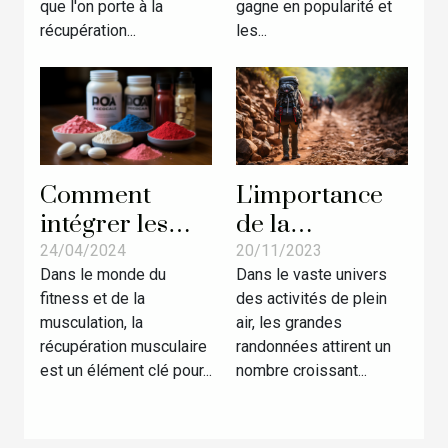
musculaire
exercices
que l'on porte à la
gagne en popularité et
après
récupération...
les...
l'entraînement
L'importance
Comment
de la
intégrer les
préparation
BCAA dans un
20/11/2023
24/04/2024
Dans le vaste univers
Dans le monde du
physique pour
régime
des activités de plein
fitness et de la
les grandes
alimentaire
air, les grandes
musculation, la
randonnées
pour
randonnées attirent un
récupération musculaire
maximiser la
nombre croissant...
est un élément clé pour...
récupération
musculaire