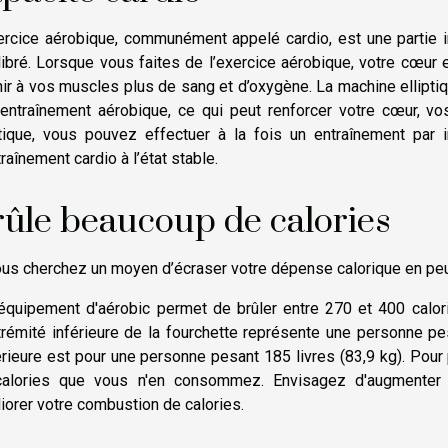
ercice aérobique, communément appelé cardio, est une partie 
libré. Lorsque vous faites de l’exercice aérobique, votre cœur 
nir à vos muscles plus de sang et d’oxygène. La machine ellipt
entraînement aérobique, ce qui peut renforcer votre cœur,
ptique, vous pouvez effectuer à la fois un entraînement par 
traînement cardio à l’état stable.
ûle beaucoup de calories
ous cherchez un moyen d’écraser votre dépense calorique en peu 
équipement d'aérobic permet de brûler entre 270 et 400 calor
trémité inférieure de la fourchette représente une personne pes
rieure est pour une personne pesant 185 livres (83,9 kg). Pour pe
alories que vous n'en consommez. Envisagez d'augmenter l'
iorer votre combustion de calories.