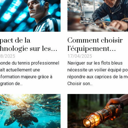
pact de la
Comment choisir
chnologie sur les
l’équipement
venus des arbitres
d’accastillage idéal
08/2025
17/04/2025
onde du tennis professionnel
Naviguer sur les flots bleus
 tennis
pour votre voilier
aît actuellement une
nécessite un voilier équipé po
sformation majeure grâce à
répondre aux caprices de la me
égration de...
Choisir son...