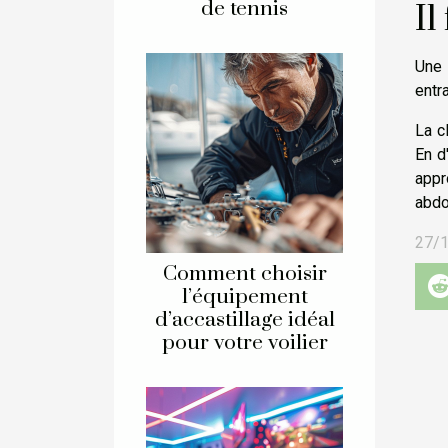
de tennis
Il
Une 
entr
La c
En d
appr
abdo
27/
Comment choisir
l’équipement
d’accastillage idéal
pour votre voilier