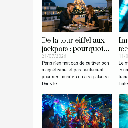
De la tour eiffel aux
Im
jackpots : pourquoi
te
Paris fait rêver les
re
21/07/2026
11/
Paris n’en finit pas de cultiver son
Le m
amateurs de casino
de
magnétisme, et pas seulement
conn
pour ses musées ou ses palaces.
tran
Dans le...
l’int