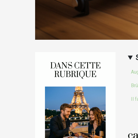
DANS CETTE
Aug
RUBRIQUE
Brû
Il 
ca