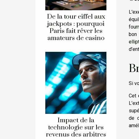
L'ex
De la tour eiffel aux
équi
jackpots : pourquoi
four
Paris fait rêver les
bon 
amateurs de casino
elli
d’en
Br
Si v
Cet 
L’ex
supé
de c
Impact de la
amél
technologie sur les
revenus des arbitres