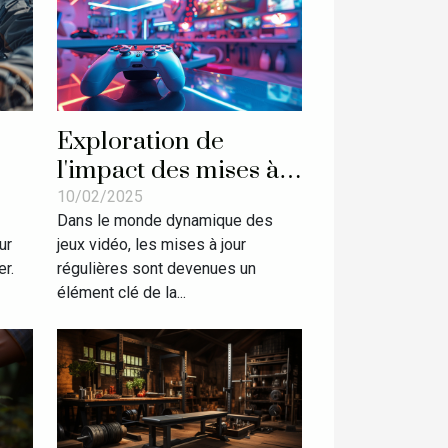
Exploration de
l'impact des mises à
jour régulières sur la
10/02/2025
Dans le monde dynamique des
popularité des jeux
ur
jeux vidéo, les mises à jour
vidéo
r.
régulières sont devenues un
élément clé de la...