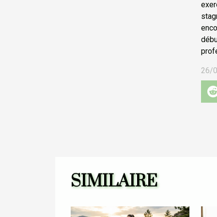
exer
stag
enco
débu
prof
26/
SIMILAIRE