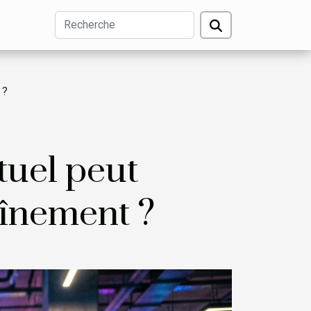
 ?
tuel peut
aînement ?