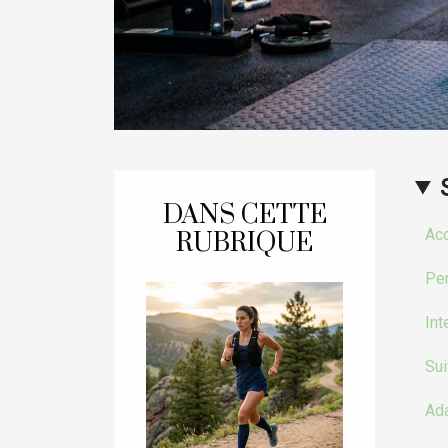
DANS CETTE
Acc
RUBRIQUE
Per
Int
Sui
Ada