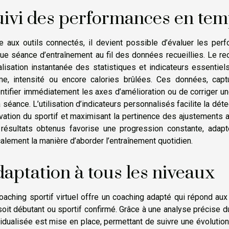
ivi des performances en tem
e aux outils connectés, il devient possible d’évaluer les per
ue séance d’entraînement au fil des données recueillies. Le re
alisation instantanée des statistiques et indicateurs essentiel
me, intensité ou encore calories brûlées. Ces données, capt
entifier immédiatement les axes d’amélioration ou de corriger une
a séance. L’utilisation d’indicateurs personnalisés facilite la dé
vation du sportif et maximisant la pertinence des ajustements ap
résultats obtenus favorise une progression constante, adapté
calement la manière d’aborder l’entraînement quotidien.
aptation à tous les niveaux
oaching sportif virtuel offre un coaching adapté qui répond aux
 soit débutant ou sportif confirmé. Grâce à une analyse précise du
vidualisée est mise en place, permettant de suivre une évoluti