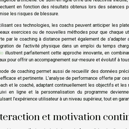
fectuent en fonction des résultats obtenus lors des séances 
mise les risques de blessure.
tilisant ces technologies, les coachs peuvent anticiper les pl
eaux exercices ou de nouvelles méthodes pour que chaque utilis
rte par le coaching à distance permet également de s’adapter a
tégration de l’activité physique dans un emploi du temps ch
io
illustrent parfaitement cette approche innovante, en combina
taux pour offrir un accompagnement sur-mesure et évolutif à tous l
ode de coaching permet aussi de recueillir des données préci
 efficace et pertinente. L’analyse de performance offerte par ce
oach et le coaché, adaptant continuellement les objectifs et le
uivi en ligne et la personnalisation du programme devienn
ulsant l’expérience utilisateur à un niveau supérieur, tout en gara
teraction et motivation conti