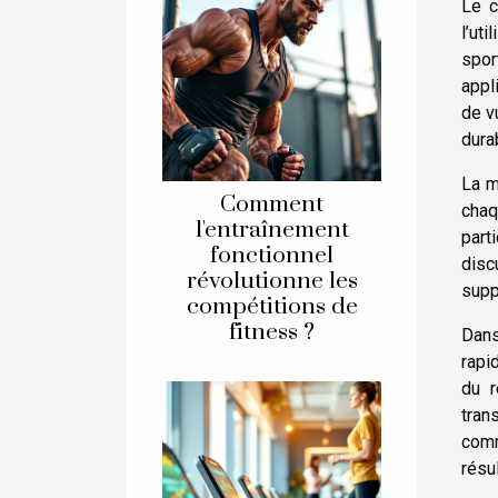
Le c
l’ut
spor
appl
de v
dura
La m
Comment
chaq
l'entraînement
part
fonctionnel
disc
révolutionne les
supp
compétitions de
fitness ?
Dans
rapi
du r
tran
comm
résu