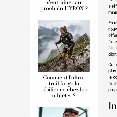
s’entraîner au
s’ef
prochain HYROX ?
mini
En u
nouv
offe
l’in
Stud
digi
Ce m
plus
Comment l'ultra-
le c
trail forge la
le s
résilience chez les
prop
athlètes ?
In