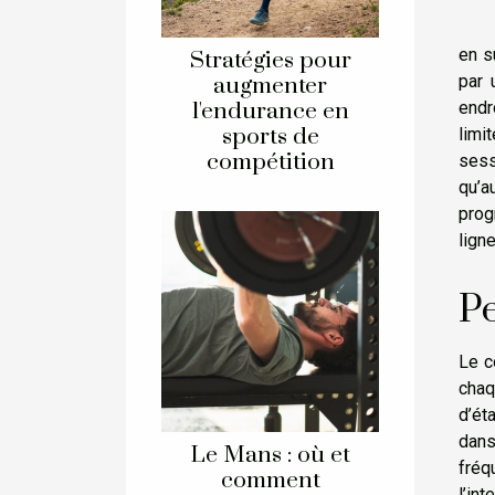
en s
Stratégies pour
par 
augmenter
l'endurance en
endr
sports de
limi
compétition
sess
qu’a
prog
lign
Pe
Le c
chaq
d’ét
dans
Le Mans : où et
fréq
comment
l’in