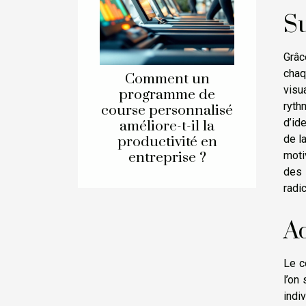
Su
Grâc
chaq
Comment un
visu
programme de
ryth
course personnalisé
d’id
améliore-t-il la
de l
productivité en
entreprise ?
moti
des 
radi
Ad
Le c
l’on
indi