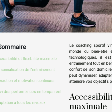
Le coaching sportif vi
Sommaire
monde du bien-être 
technologiques, il e
essibilité et flexibilité maximale
entraînement tout en béné
confort de son domicil
sonnalisation de l’entraînement
peut dynamiser, adapter
eraction et motivation continues
atteindre vos objectifs 
vi des performances en temps réel
Accessibilit
ptation à tous les niveaux
maximale