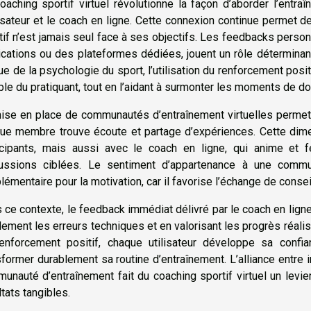
oaching sportif virtuel révolutionne la façon d’aborder l’entra
ilisateur et le coach en ligne. Cette connexion continue permet d
tif n’est jamais seul face à ses objectifs. Les feedbacks perso
ications ou des plateformes dédiées, jouent un rôle déterminan
ue de la psychologie du sport, l’utilisation du renforcement posi
ble du pratiquant, tout en l’aidant à surmonter les moments de d
ise en place de communautés d’entraînement virtuelles permet 
ue membre trouve écoute et partage d’expériences. Cette dimens
icipants, mais aussi avec le coach en ligne, qui anime et
ussions ciblées. Le sentiment d’appartenance à une comm
lémentaire pour la motivation, car il favorise l’échange de consei
 ce contexte, le feedback immédiat délivré par le coach en ligne
dement les erreurs techniques et en valorisant les progrès réalisé
enforcement positif, chaque utilisateur développe sa conf
sformer durablement sa routine d’entraînement. L’alliance entre 
unauté d’entraînement fait du coaching sportif virtuel un levier
ltats tangibles.