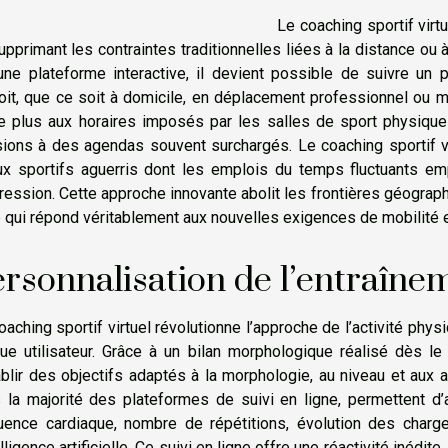
Le coaching sportif virtu
upprimant les contraintes traditionnelles liées à la distance ou 
une plateforme interactive, il devient possible de suivre un
oit, que ce soit à domicile, en déplacement professionnel ou m
te plus aux horaires imposés par les salles de sport physiques 
ions à des agendas souvent surchargés. Le coaching sportif vi
ux sportifs aguerris dont les emplois du temps fluctuants emp
ression. Cette approche innovante abolit les frontières géograp
e qui répond véritablement aux nouvelles exigences de mobilité e
rsonnalisation de l’entraîne
oaching sportif virtuel révolutionne l’approche de l’activité p
ue utilisateur. Grâce à un bilan morphologique réalisé dès le
ablir des objectifs adaptés à la morphologie, au niveau et aux a
 la majorité des plateformes de suivi en ligne, permettent d’
uence cardiaque, nombre de répétitions, évolution des cha
telligence artificielle. Ce suivi en ligne offre une réactivité iné